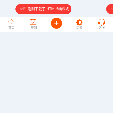
ad** 刚刚下载了 HTML5响应式
a
首页
签到
切换
客服