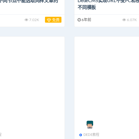
不同节点不能选取同样文章的
DedeCMS实现URL不变PC
不同模板
7.02K
6年前
6.07K
免费
程
DEDE教程