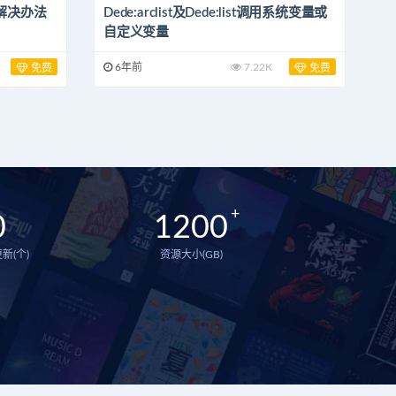
解决办法
Dede:arclist及Dede:list调用系统变量或
自定义变量
6年前
7.22K
免费
免费
0
1200
新(个)
资源大小(GB)