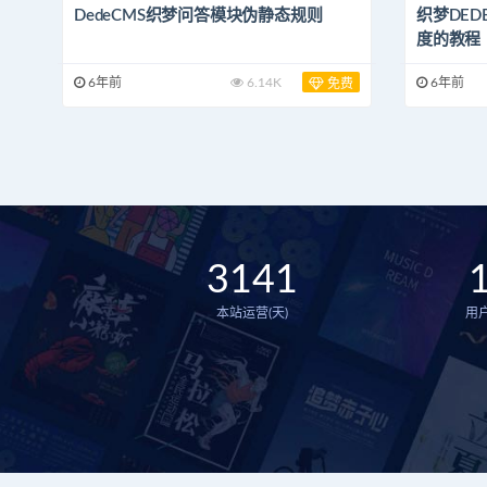
DedeCMS织梦问答模块伪静态规则
织梦DED
度的教程
6年前
6.14K
6年前
免费
3141
本站运营(天)
用