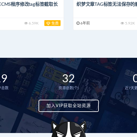
ECMS程序修改tag标签截取长
织梦文章TAG标签无法保存的
6.59K
6年前
5.92K
免费
19
32
户总数
资源总数(个)
近7天更
加入VIP获取全站资源