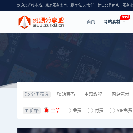
欢迎您光临本站，秉承服务宗旨，履行"站长"责任，销售只是起点，服务
host
首页
网站素材
分类筛选
整站源码
主题教程
网站素材
价格
全部
免费
付费
VIP免费