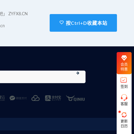
在
 ZYFX8.CN
线
客
按Ctrl+D收藏本站
服
.cn
直
接
说
会员
出
特惠
您
的
需
求
签到
切
记
带
客服
上
资
源
更新
连
日历
接