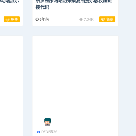
和移动端展示
织梦程序网站防采集复制提示版权超链
接代码
6年前
7.34K
免费
免费
DEDE教程