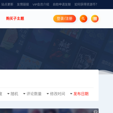
站点更新
友情链接
VIP会员介绍
自助申请友联
如何获得资源币？
购买子主题
登录/注册
度
随机
评论数量
修改时间
发布日期
也想出现在这