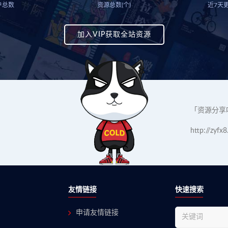
户总数
资源总数(个)
近7天更
加入VIP获取全站资源
「资源分享吧」
http://zyfx8
」
友情链接
快速搜索
申请友情链接