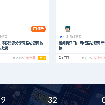
演示
闻/博客
小说/新闻/博客
个人博客资源分享网整站源码 附
新闻资讯门户网站整站源码 帝
条数据
核
5.44K
VIP免费
5
6年前
5.49K
终身VIP
19
32