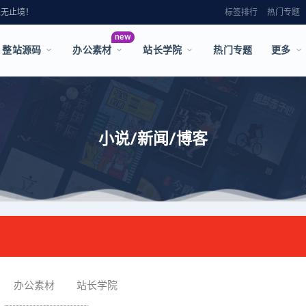
永无止境！
标签排行
热门专题
new
整站源码
办公素材
站长学院
热门专题
更多
小说/新闻/博客
办公素材
站长学院