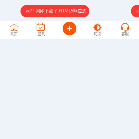
ad** 刚刚下载了 HTML5响应式
a
首页
签到
切换
客服